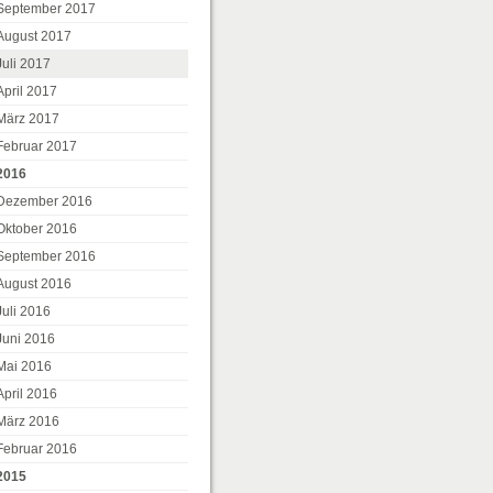
September 2017
August 2017
Juli 2017
April 2017
März 2017
Februar 2017
2016
Dezember 2016
Oktober 2016
September 2016
August 2016
Juli 2016
tellung.at/pottenstein/
Juni 2016
Mai 2016
April 2016
März 2016
Februar 2016
2015