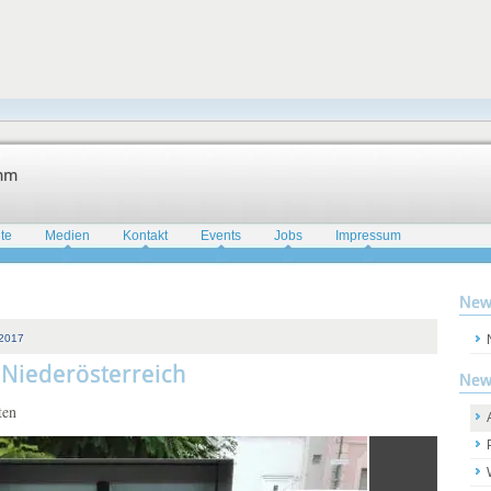
amm
te
Medien
Kontakt
Events
Jobs
Impressum
New
 2017
Niederösterreich
New
ten